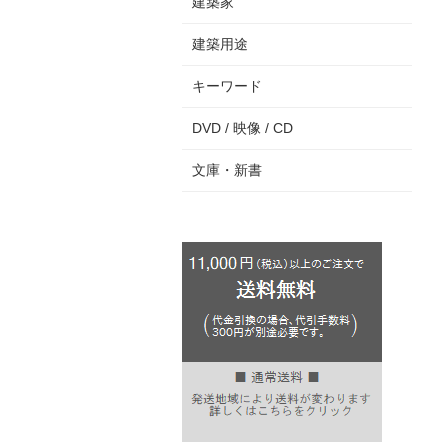
建築家
建築用途
キーワード
DVD / 映像 / CD
文庫・新書