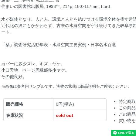
渡部一二, 郭中端, 堀込憲二: 著
住まいの図書館出版局, 1993年, 214p, 180×117mm, hard
水が媒体となり、人と人、環境と人とを結びつける環境全体を指す造
近代化の波にもかかわらず、古来の水縁空間を守り続けてきた岐阜県郡
ート。
「栞」調査研究活動年表・水緑空間主要実例・日本名水百選
カバーに多少スレ、キズ、ヤケ。
小口天地、ページ周縁部多少ヤケ。
その他良好。
※画像は参考用サンプルです。実物の状態は商品説明をご確認ください。
特定商取
販売価格
0円(税込)
この商品
この商品
在庫状況
sold out
買い物を