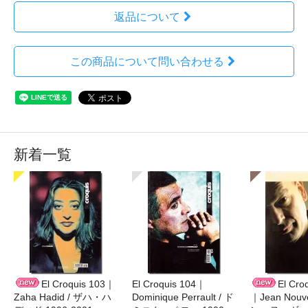
返品について
この商品について問い合わせる
新着一覧
El Croquis 103｜
El Croquis 104｜
El Cro
Zaha Hadid / ザハ・ハ
Dominique Perrault / ド
｜Jean Nouv