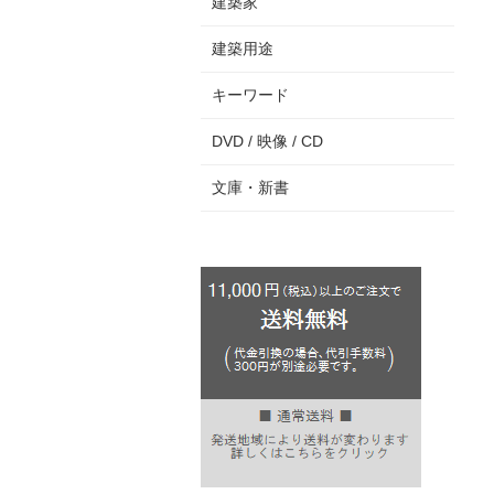
建築家
建築用途
キーワード
DVD / 映像 / CD
文庫・新書