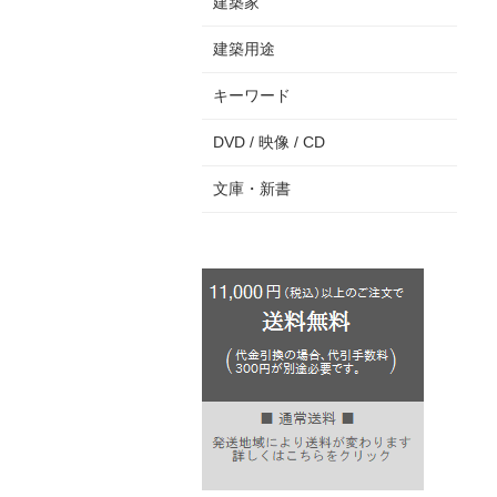
建築家
建築用途
キーワード
DVD / 映像 / CD
文庫・新書