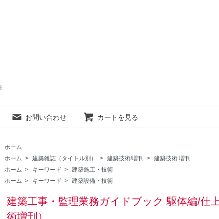
売
お問い合わせ
カートを見る
ホーム
ホーム
>
建築雑誌（タイトル別）
>
建築技術/増刊
>
建築技術 増刊
ホーム
>
キーワード
>
建築施工・技術
ホーム
>
キーワード
>
建築設備・技術
建築工事・監理業務ガイドブック 駆体編/仕上
術増刊）