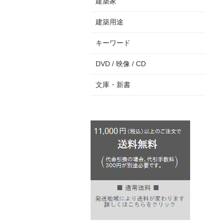
建築家
建築用途
キーワード
DVD / 映像 / CD
文庫・新書