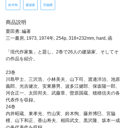
鈴木恂
建築家
宮脇檀
商品説明
栗田勇: 編著
三一書房, 1973, 1974年, 254p, 318×232mm, hard, 函
「現代作家集」と題し、2巻で26人の建築家、そしてそ
の作品を紹介。
23巻
川島甲士、三沢浩、小林美夫、山下司、渡邊洋治、池原
義郎、光吉健次、安東勝男、波多江健郎、保坂陽一郎、
河合正一、太田邦夫、武藤章、曽原国蔵、穂積信夫の各
代表作を収録。
24巻
内井昭蔵、東孝光、竹山実、鈴木恂、藤井博巳、宮脇
檀、山下和正、香山寿夫、相田武文、黒沢隆、坂本一成
の各代表作を収録。