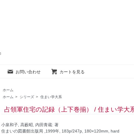
売
お問い合わせ
カートを見る
ホーム
ホーム
>
シリーズ
>
住まい学大系
占領軍住宅の記録（上下巻揃） / 住まい学大系0
小泉和子, 高藪昭, 内田青蔵: 著
住まいの図書館出版局 ,1999年, 183p/247p, 180×120mm, hard