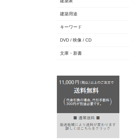
建築家
建築用途
キーワード
DVD / 映像 / CD
文庫・新書