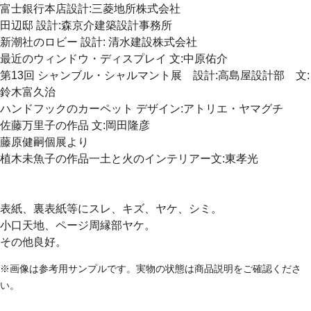
富士銀行本店設計:三菱地所株式会社
田辺邸 設計:森京介建築設計事務所
新潮社のロビー 設計: 清水建設株式会社
最近のウィンドウ・ディスプレイ 文:中原佑介
第13回 シャンブル・シャルマント展 設計:高島屋設計部 文:
鈴木富久治
ハンドフックのカーペット デザイン:アトリエ・ヤマグチ
佐藤万里子の作品 文:岡田隆彦
藤原健嗣個展より
植木未魚子の作品一土と火のインテリアー文:東孝光
表紙、裏表紙等にスレ、キズ、ヤケ、シミ。
小口天地、ページ周縁部ヤケ。
その他良好。
※画像は参考用サンプルです。実物の状態は商品説明をご確認くださ
い。