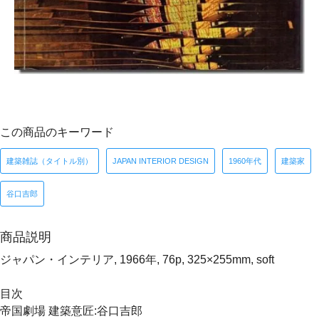
この商品のキーワード
建築雑誌（タイトル別）
JAPAN INTERIOR DESIGN
1960年代
建築家
谷口吉郎
商品説明
ジャパン・インテリア, 1966年, 76p, 325×255mm, soft
目次
帝国劇場 建築意匠:谷口吉郎