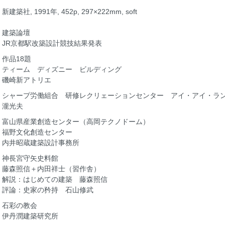
新建築社, 1991年, 452p, 297×222mm, soft
建築論壇
JR京都駅改築設計競技結果発表
作品18題
ティーム ディズニー ビルディング
磯崎新アトリエ
シャープ労働組合 研修レクリェーションセンター アイ・アイ・ラ
瀧光夫
富山県産業創造センター（高岡テクノドーム）
福野文化創造センター
内井昭蔵建築設計事務所
神長宮守矢史料館
藤森照信＋内田祥士（習作舎）
解説：はじめての建築 藤森照信
評論：史家の矜持 石山修武
石彩の教会
伊丹潤建築研究所