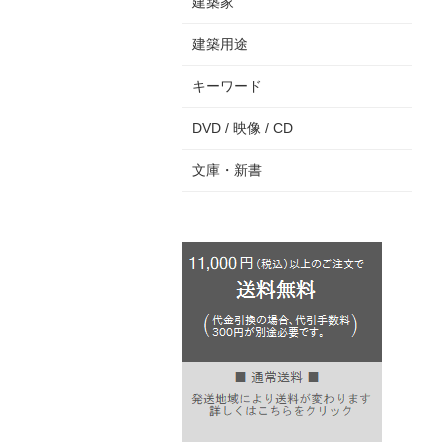
建築家
建築用途
キーワード
DVD / 映像 / CD
文庫・新書