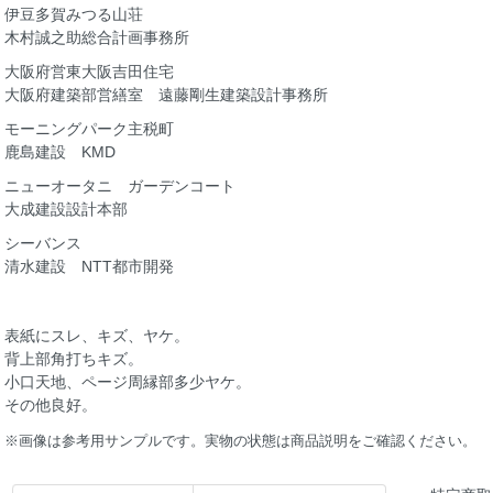
伊豆多賀みつる山荘
木村誠之助総合計画事務所
大阪府営東大阪吉田住宅
大阪府建築部営繕室 遠藤剛生建築設計事務所
モーニングパーク主税町
鹿島建設 KMD
ニューオータニ ガーデンコート
大成建設設計本部
シーバンス
清水建設 NTT都市開発
表紙にスレ、キズ、ヤケ。
背上部角打ちキズ。
小口天地、ページ周縁部多少ヤケ。
その他良好。
※画像は参考用サンプルです。実物の状態は商品説明をご確認ください。