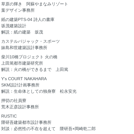
草原の輝き 阿蘇やまなみリゾート
葉デザイン事務所
紙の建築PTS-04 詩人の書庫
坂茂建築設計
解説：紙の建築 坂茂
カステルバジャック・スポーツ
妹島和世建築設計事務所
柴川10橋プロジェクト 火の橋
上田篤都市建築研究所
解説：火の橋ができるまで 上田篤
Y's COURT NAKAHARA
SKM設計計画事務所
解説：生命体としての独身寮 松永安光
押切の社員寮
荒木正彦設計事務所
RUSTIC
隈研吾建築都市設計事務所
対談：必然性の不在を超えて 隈研吾×岡崎乾二郎