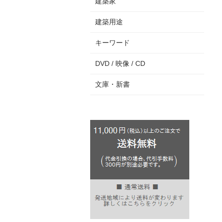
建築家
建築用途
キーワード
DVD / 映像 / CD
文庫・新書