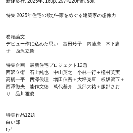
新建築社, 2025年, 160p, 297×220mm, soft
特集 2025年住宅の歓び─家をめぐる建築家の想像力
巻頭論文
デビュー作に込めた思い 富田玲子 内藤廣 木下庸
子 西沢立衛
特集企画 最新住宅プロジェクト12題
西沢立衛 石上純也 中山英之 小林一行＋樫村芙実
高橋一平 西澤俊理 増田信吾＋大坪克亘 板坂留五＋
西澤徹夫 能作文徳 萬代基介 服部大祐＋服部さお
り 品川雅俊
特集作品12題
白い邸
tデ