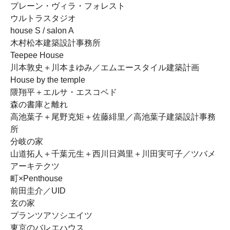
プレーン・ヴィラ・フォレスト
ウルトラスタジオ
house S / salon A
木村松本建築設計事務所
Teepee House
川本敦史＋川本まゆみ／エムエースタイル建築計画
House by the temple
隈翔平＋エルサ・エスコベド
森の書庫と離れ
高池葉子＋尾野克矩＋佐藤緋里／高池葉子建築設計事務
所
分岐の家
山道拓人＋千葉元生＋西川日満里＋川田実可子／ツバメ
アーキテクツ
町×Penthouse
前田圭介／UID
玄の家
プランツアソシエイツ
東京のバレエハウス