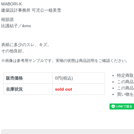
MABORI-K
建築設計事務所 可児公一植美雪
桜韻居
比護結子／ikmo
表紙に多少のスレ、キズ。
その他良好。
※画像は参考用サンプルです。実物の状態は商品説明をご確認ください。
特定商取
販売価格
0円(税込)
この商品
この商品
在庫状況
sold out
買い物を