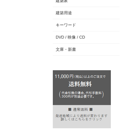
建築家
建築用途
キーワード
DVD / 映像 / CD
文庫・新書