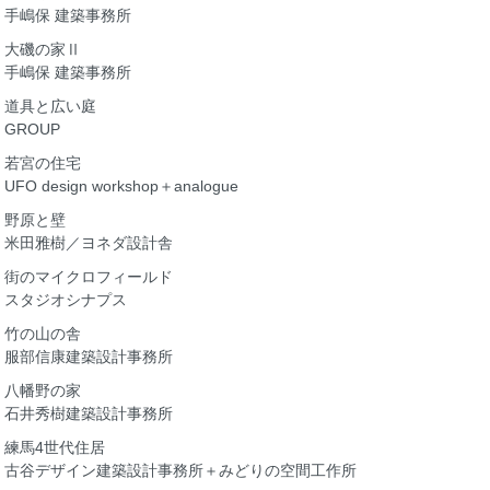
手嶋保 建築事務所
大磯の家Ⅱ
手嶋保 建築事務所
道具と広い庭
GROUP
若宮の住宅
UFO design workshop＋analogue
野原と壁
米田雅樹／ヨネダ設計舎
街のマイクロフィールド
スタジオシナプス
竹の山の舎
服部信康建築設計事務所
八幡野の家
石井秀樹建築設計事務所
練馬4世代住居
古谷デザイン建築設計事務所＋みどりの空間工作所