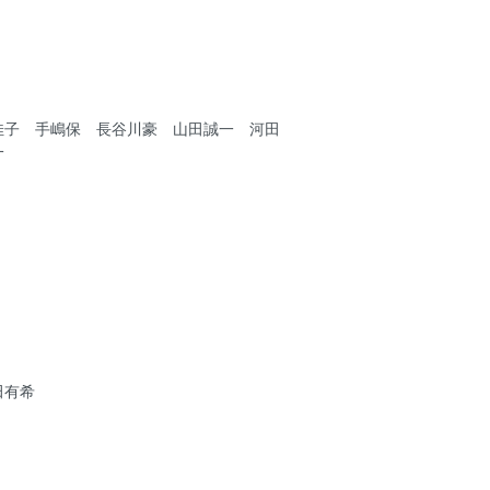
佳子 手嶋保 長谷川豪 山田誠一 河田
一
田有希