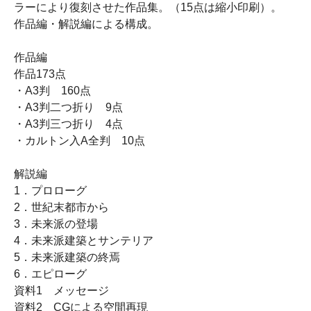
ラーにより復刻させた作品集。（15点は縮小印刷）。
作品編・解説編による構成。
作品編
作品173点
・A3判 160点
・A3判二つ折り 9点
・A3判三つ折り 4点
・カルトン入A全判 10点
解説編
1．プロローグ
2．世紀末都市から
3．未来派の登場
4．未来派建築とサンテリア
5．未来派建築の終焉
6．エピローグ
資料1 メッセージ
資料2 CGによる空間再現