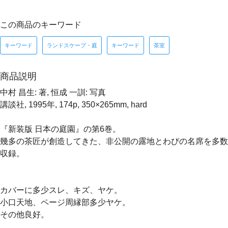
この商品のキーワード
キーワード
ランドスケープ・庭
キーワード
茶室
商品説明
中村 昌生: 著, 恒成 一訓: 写真
講談社, 1995年, 174p, 350×265mm, hard
『新装版 日本の庭園』の第6巻。
幾多の茶匠が創造してきた、非公開の露地とわびの名席を多数
収録。
カバーに多少スレ、キズ、ヤケ。
小口天地、ページ周縁部多少ヤケ。
その他良好。