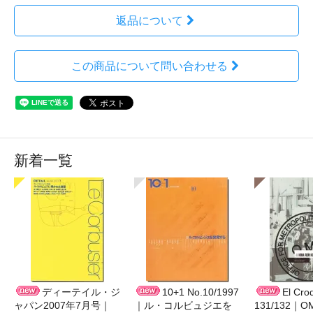
返品について
この商品について問い合わせる
新着一覧
ディーテイル・ジ
10+1 No.10/1997
El Cro
ャパン2007年7月号｜
｜ル・コルビュジエを
131/132｜O