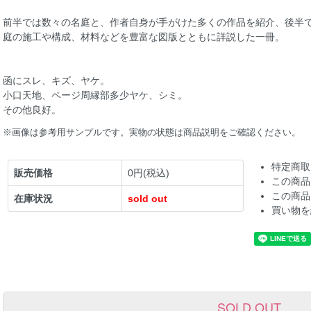
前半では数々の名庭と、作者自身が手がけた多くの作品を紹介、後半
庭の施工や構成、材料などを豊富な図版とともに詳説した一冊。
函にスレ、キズ、ヤケ。
小口天地、ページ周縁部多少ヤケ、シミ。
その他良好。
※画像は参考用サンプルです。実物の状態は商品説明をご確認ください。
特定商取
販売価格
0円(税込)
この商品
この商品
在庫状況
sold out
買い物を
SOLD OUT