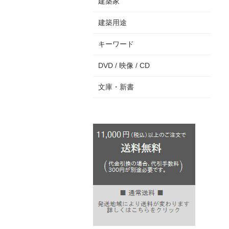
建築家
建築用途
キーワード
DVD / 映像 / CD
文庫・新書