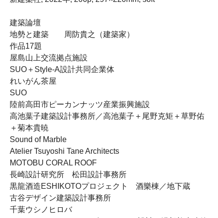
建築論壇
地勢と建築 周防貴之（建築家）
作品17題
屋島山上交流拠点施設
SUO＋Style-A設計共同企業体
れいがん茶屋
SUO
陸前高田市ピーカンナッツ産業振興施設
高池葉子建築設計事務所／高池葉子＋尾野克矩＋草野佑
＋菊本貴暁
Sound of Marble
Atelier Tsuyoshi Tane Architects
MOTOBU CORAL ROOF
長崎設計研究所 松田設計事務所
黒龍酒造ESHIKOTOプロジェクト 酒樂棟／地下蔵
古谷デザイン建築設計事務所
千葉ウシノヒロバ