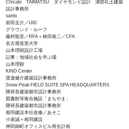
Chicabi TAIMATSU ダイヤモンド設計 溝部礼士建築
設計事務所
santo
前田圭介／UID
グラウンド・ルーフ
藤村龍至／RFA＋林田俊二／CFA
名古屋造形大学
山本理顕設計工場
記事：地域社会を学ぶ場
山本理顕
KIND Center
渡邉健介建築設計事務所
Snow Peak FIELD SUITE SPA HEADQUARTERS
隈研吾建築都市設計事務所
図書館等複合施設「まちやま」
隈研吾建築都市設計事務所
相羽建設本社改修／あそこ
小泉誠＋相羽建設
神田錦町オフィスビル再生計画