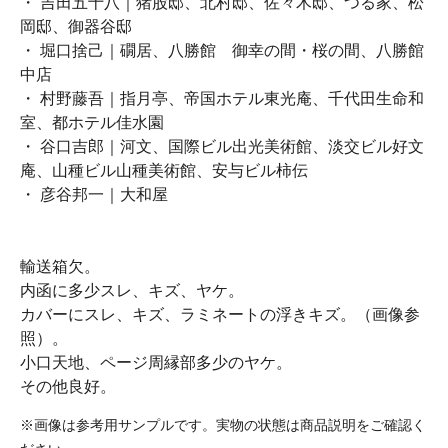
・ 吉田五十八｜猪股邸、北村邸、佐々木邸、つる家、松
岡邸、御器谷邸
・ 堀口捨己｜礀居、八勝館 御幸の間・桜の間、八勝館
中店
・ 村野藤吾｜指月亭、帝国ホテル東光庵、千代田生命和
室、都ホテル佳水園
・ 谷口吉郎｜河文、国際ビル出光美術館、淡交ビル好文
庵、山種ビル山種美術館、安与ビル柿伝
・ 彦谷邦一｜大和屋
輸送箱欠。
内函に多少スレ、キズ、ヤケ。
カバーにスレ、キズ、ラミネートの浮きキズ。（画像参
照）。
小口天地、ページ周縁部多少のヤケ。
その他良好。
※画像は参考用サンプルです。実物の状態は商品説明をご確認く