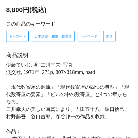
8,800円(税込)
この商品のキーワード
キーワード
日本建築・和風・数寄屋
キーワード
木造
商品説明
伊藤ていじ: 著, 二川幸夫: 写真
淡交社, 1971年, 271p, 307×318mm, hard
「現代数寄屋の源流」「現代数寄屋の四つの典型」「現
代数寄屋の要素」「ビルの中の数寄屋」と4つの章から
なる。
二川幸夫の美しい写真により、吉田五十八、堀口捨己、
村野藤吾、谷口吉郎、彦谷邦一の作品を収録。
作品：