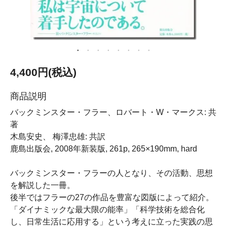
4,400円(税込)
商品説明
バックミンスター・フラー、ロバート・W・マークス: 共
著
木島安史、 梅澤忠雄: 共訳
鹿島出版会, 2008年新装版, 261p, 265×190mm, hard
バックミンスター・フラーの人となり、その活動、思想
を解説した一冊。
後半ではフラーの27の作品を豊富な図版によって紹介。
「ダイナミックな最大限の能率」「科学技術を総合化
し、日常生活に応用する」という考えに立った実践の思