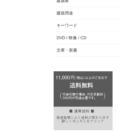
建築家
建築用途
キーワード
DVD / 映像 / CD
文庫・新書