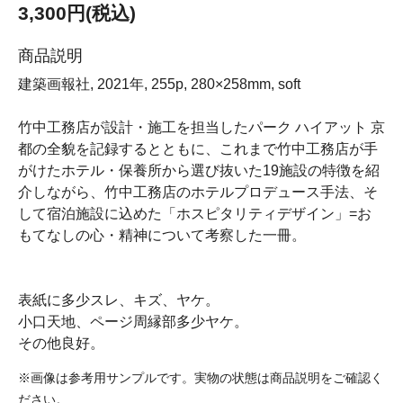
3,300円(税込)
商品説明
建築画報社, 2021年, 255p, 280×258mm, soft
竹中工務店が設計・施工を担当したパーク ハイアット 京
都の全貌を記録するとともに、これまで竹中工務店が手
がけたホテル・保養所から選び抜いた19施設の特徴を紹
介しながら、竹中工務店のホテルプロデュース手法、そ
して宿泊施設に込めた「ホスピタリティデザイン」=お
もてなしの心・精神について考察した一冊。
表紙に多少スレ、キズ、ヤケ。
小口天地、ページ周縁部多少ヤケ。
その他良好。
※画像は参考用サンプルです。実物の状態は商品説明をご確認く
ださい。