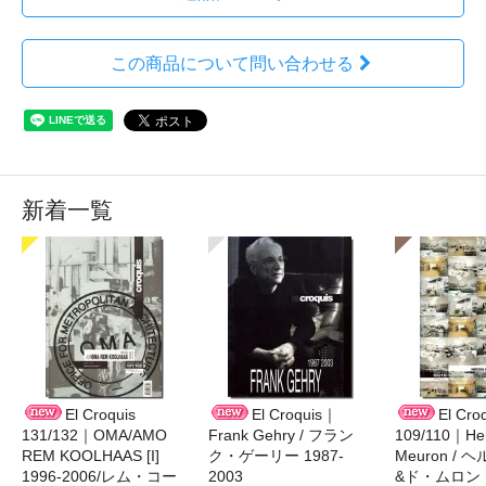
この商品について問い合わせる
新着一覧
El Croquis
El Croquis｜
El Cro
131/132｜OMA/AMO
Frank Gehry / フラン
109/110｜Her
REM KOOLHAAS [I]
ク・ゲーリー 1987-
Meuron /
1996-2006/レム・コー
2003
&ド・ムロン 1