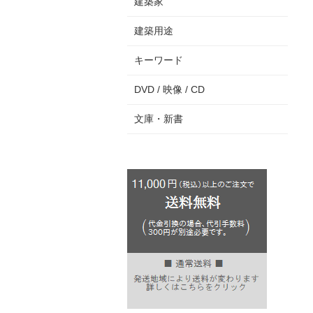
建築家
建築用途
キーワード
DVD / 映像 / CD
文庫・新書