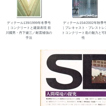
ディテール139/1999年冬季号
ディテール154/2002年秋季
｜コンクリートと建築表現 前
｜プレキャスト・プレストレ
川國男・丹下健三／耐震補強の
トコンクリート造の魅力と可
手法
性