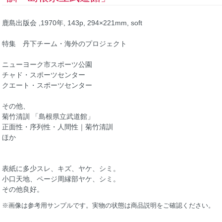
鹿島出版会 ,1970年, 143p, 294×221mm, soft
特集 丹下チーム・海外のプロジェクト
ニューヨーク市スポーツ公園
チャド・スポーツセンター
クエート・スポーツセンター
その他、
菊竹清訓 「島根県立武道館」
正面性・序列性・人間性｜菊竹清訓
ほか
表紙に多少スレ、キズ、ヤケ、シミ。
小口天地、ページ周縁部ヤケ、シミ。
その他良好。
※画像は参考用サンプルです。実物の状態は商品説明をご確認ください。