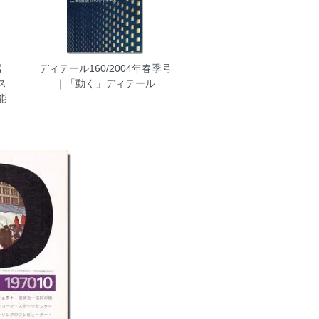
号
ディテール160/2004年春季号
ス
｜「動く」ディテール
能