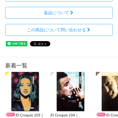
返品について
この商品について問い合わせる
新着一覧
El Croquis 103｜
El Croquis 104｜
El Cro