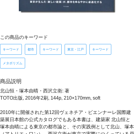
この商品のキーワード
キーワード
都市
キーワード
東京・江戸
キーワード
メタボリズム
商品説明
北山恒・塚本由晴・西沢立衛: 著
TOTO出版, 2016年2刷, 144p, 210×170mm, soft
2010年に開催された第12回ヴェネチア・ビエンナーレ国際建
築展日本館の公式カタログでもある本書は、建築家 北山恒と
塚本由晴による東京の都市論と、その実践例として北山、塚本
（アトリエ・ワン）、西沢立衛が東京で実際につくっている戸