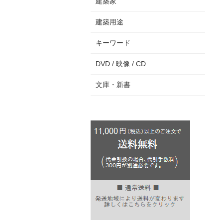
建築家
建築用途
キーワード
DVD / 映像 / CD
文庫・新書