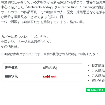
刺激的な仕事をしている大御所から新進気鋭の若手まで、世界で活躍す
中心に紹介した『Architects Today』(Laurence King Publishing)の
オールカラーの作品写真、その建築家の人、歴史、建築思想などを解
な断片を垣間見ることができる充実の一冊。
一線で活躍する建築家たちを総覧するにまさに格好の書。
カバーに多少スレ、キズ、ヤケ。
小口天地、ページ周縁部多少ヤケ。
その他良好。
※画像は参考用サンプルです。実物の状態は商品説明をご確認ください。
特定商取
販売価格
0円(税込)
この商品
この商品
在庫状況
sold out
買い物を