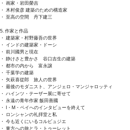
・ 画家・岩田榮吉
・ 木村俊彦 建築のための構造家
・ 至高の空間 丹下建三
5. 作家と作品
・ 建築家・村野藤吾の世界
・ インドの建築家・ドーシ
・ 前川國男と現在
・ 静けさと豊かさ 谷口吉生の建築
・ 都市の内から 富永譲
・ 千葉学の建築
・ 矢萩喜從郎 旅人の世界
・ 最後のモダニスト、アンジェロ・マンジャロッティ
・ ハインツ・テーザー展に寄せて
・ 永遠の青年作家 飯田善國
・ I・M・ペイへのインタビューを終えて
・ ロンシャンの礼拝堂と私
・ 今も近くにいるコルビュジエ
・ 東方への旅とラ・トゥーレット