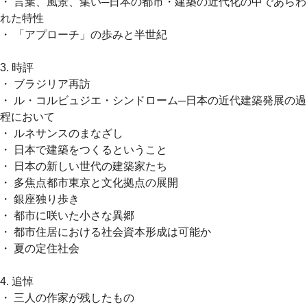
・ 言葉、風景、集い─日本の都市・建築の近代化の中であらわ
れた特性
・ 「アプローチ」の歩みと半世紀
3. 時評
・ ブラジリア再訪
・ ル・コルビュジエ・シンドローム─日本の近代建築発展の過
程において
・ ルネサンスのまなざし
・ 日本で建築をつくるということ
・ 日本の新しい世代の建築家たち
・ 多焦点都市東京と文化拠点の展開
・ 銀座独り歩き
・ 都市に咲いた小さな異郷
・ 都市住居における社会資本形成は可能か
・ 夏の定住社会
4. 追悼
・ 三人の作家が残したもの