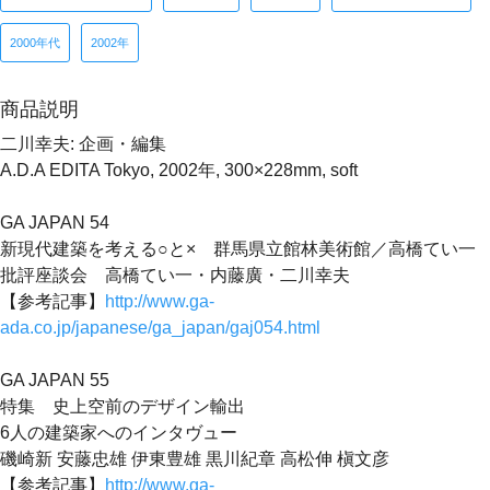
2000年代
2002年
商品説明
二川幸夫: 企画・編集
A.D.A EDITA Tokyo, 2002年, 300×228mm, soft
GA JAPAN 54
新現代建築を考える○と× 群馬県立館林美術館／高橋てい一
批評座談会 高橋てい一・内藤廣・二川幸夫
【参考記事】
http://www.ga-
ada.co.jp/japanese/ga_japan/gaj054.html
GA JAPAN 55
特集 史上空前のデザイン輸出
6人の建築家へのインタヴュー
磯崎新 安藤忠雄 伊東豊雄 黒川紀章 高松伸 槇文彦
【参考記事】
http://www.ga-