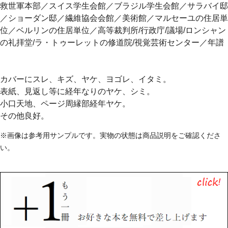
救世軍本部／スイス学生会館／ブラジル学生会館／サラバイ邸
／ショーダン邸／繊維協会会館／美術館／マルセーユの住居単
位／ベルリンの住居単位／高等裁判所/行政庁/議場/ロンシャン
の礼拝堂/ラ・トゥーレットの修道院/視覚芸術センター／年譜
カバーにスレ、キズ、ヤケ、ヨゴレ、イタミ。
表紙、見返し等に経年なりのヤケ、シミ。
小口天地、ページ周縁部経年ヤケ。
その他良好。
※画像は参考用サンプルです。実物の状態は商品説明をご確認くださ
い。