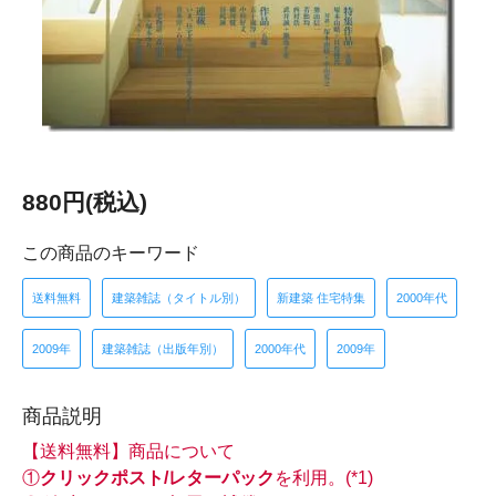
880円(税込)
この商品のキーワード
送料無料
建築雑誌（タイトル別）
新建築 住宅特集
2000年代
2009年
建築雑誌（出版年別）
2000年代
2009年
商品説明
【送料無料】商品について
①
クリックポスト/レターパック
を利用。(*1)