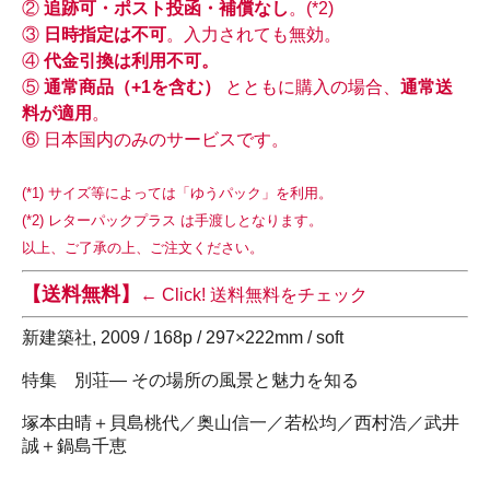
②
追跡可・ポスト投函・補償なし
。(*2)
③
日時指定は不可
。入力されても無効。
④
代金引換は利用不可。
⑤
通常商品（+1を含む）
とともに購入の場合、
通常送
料が適用
。
⑥ 日本国内のみのサービスです。
(*1) サイズ等によっては「ゆうパック」を利用。
(*2) レターパックプラス は手渡しとなります。
以上、ご了承の上、ご注文ください。
【送料無料】
← Click! 送料無料をチェック
新建築社, 2009 / 168p / 297×222mm / soft
特集 別荘― その場所の風景と魅力を知る
塚本由晴＋貝島桃代／奥山信一／若松均／西村浩／武井
誠＋鍋島千恵