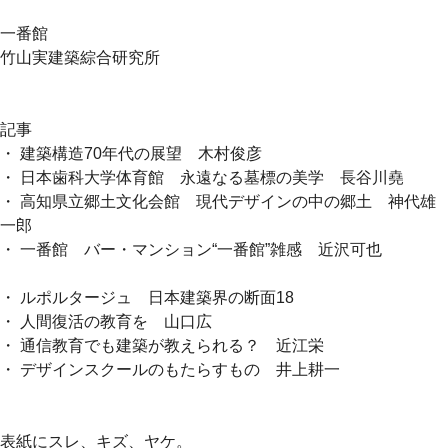
一番館
竹山実建築綜合研究所
記事
・ 建築構造70年代の展望 木村俊彦
・ 日本歯科大学体育館 永遠なる墓標の美学 長谷川堯
・ 高知県立郷土文化会館 現代デザインの中の郷土 神代雄
一郎
・ 一番館 バー・マンション“一番館”雑感 近沢可也
・ ルポルタージュ 日本建築界の断面18
・ 人間復活の教育を 山口広
・ 通信教育でも建築が教えられる？ 近江栄
・ デザインスクールのもたらすもの 井上耕一
表紙にスレ、キズ、ヤケ。