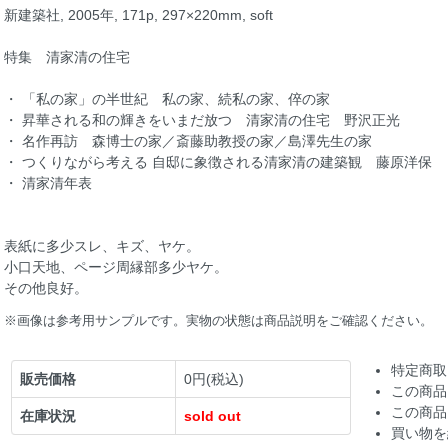
新建築社, 2005年, 171p, 297×220mm, soft
特集 清家清の住宅
・ 「私の家」の半世紀 私の家、続私の家、倅の家
・ 昇華される和の輝きをいまだ放つ 清家清の住宅 野沢正光
・ 名作再訪 森博士の家／斎藤助教授の家／島澤先生の家
・ つくりながら考える 自邸に象徴される清家清の建築観 藤原洋保
・ 清家清年表
表紙に多少スレ、キズ、ヤケ。
小口天地、ページ周縁部多少ヤケ。
その他良好。
※画像は参考用サンプルです。実物の状態は商品説明をご確認ください。
特定商取
販売価格
0円(税込)
この商品
この商品
在庫状況
sold out
買い物を