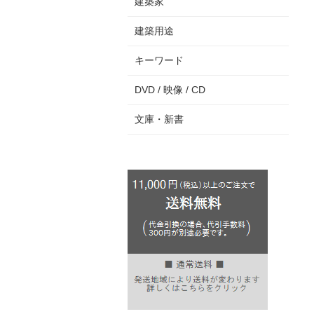
建築家
建築用途
キーワード
DVD / 映像 / CD
文庫・新書