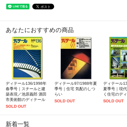
あなたにおすすめの商品
ディテール136/1998年
ディテール97/1988年夏
ディテール137
春季号｜スチールと建
季号｜住宅 気配のしつ
夏季号｜現代
築表現／池原義郎 酒田
らい
く住宅のディ
市美術館のディテール
SOLD OUT
SOLD OUT
SOLD OUT
新着一覧