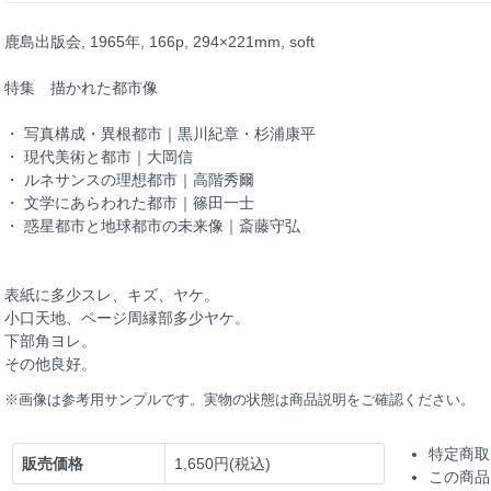
鹿島出版会, 1965年, 166p, 294×221mm, soft
特集 描かれた都市像
・ 写真構成・異根都市｜黒川紀章・杉浦康平
・ 現代美術と都市｜大岡信
・ ルネサンスの理想都市｜高階秀爾
・ 文学にあらわれた都市｜篠田一士
・ 惑星都市と地球都市の未来像｜斎藤守弘
表紙に多少スレ、キズ、ヤケ。
小口天地、ページ周縁部多少ヤケ。
下部角ヨレ。
その他良好。
※画像は参考用サンプルです。実物の状態は商品説明をご確認ください。
特定商取
販売価格
1,650円(税込)
この商品