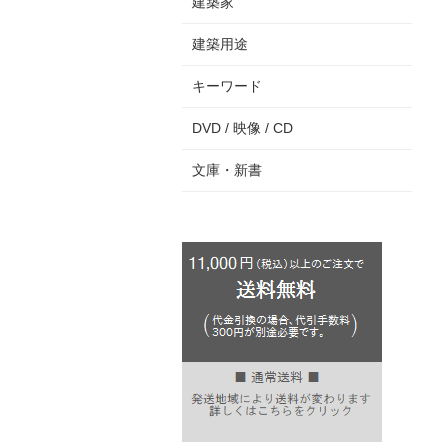
建築家
建築用途
キーワード
DVD / 映像 / CD
文庫・新書