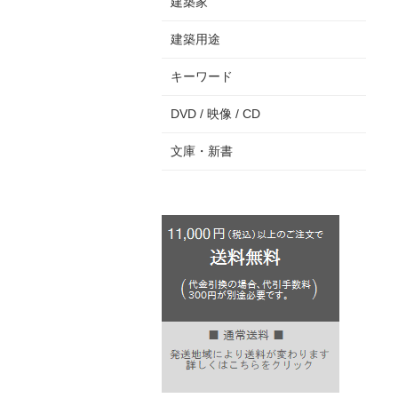
建築家
建築用途
キーワード
DVD / 映像 / CD
文庫・新書