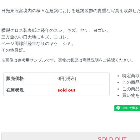
日光東照宮境内の様々な建築における建築装飾の貴重な写真を収録し
横綴クロス装表紙に経年のスレ、キズ、ヤケ、ヨゴレ。
三方金の小口天地にキズ、ヨゴレ。
ページ周縁部経年なりのヤケ、シミ。
その他良好。
※画像は参考用サンプルです。実物の状態は商品説明をご確認ください。
特定商取
販売価格
0円(税込)
この商品
この商品
在庫状況
sold out
買い物を
SOLD OUT