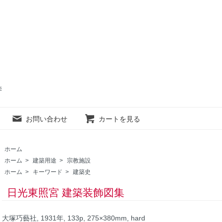
売
お問い合わせ
カートを見る
ホーム
ホーム
>
建築用途
>
宗教施設
ホーム
>
キーワード
>
建築史
日光東照宮 建築装飾図集
大塚巧藝社, 1931年, 133p, 275×380mm, hard