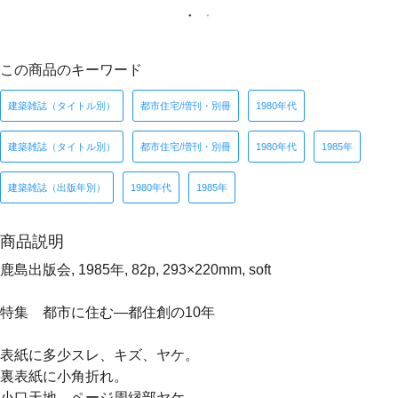
この商品のキーワード
建築雑誌（タイトル別）
都市住宅/増刊・別冊
1980年代
建築雑誌（タイトル別）
都市住宅/増刊・別冊
1980年代
1985年
建築雑誌（出版年別）
1980年代
1985年
商品説明
鹿島出版会, 1985年, 82p, 293×220mm, soft
特集 都市に住む―都住創の10年
表紙に多少スレ、キズ、ヤケ。
裏表紙に小角折れ。
小口天地、ページ周縁部ヤケ。