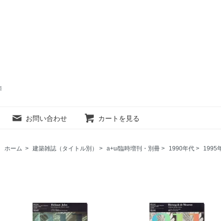
売
お問い合わせ
カートを見る
ホーム
>
建築雑誌（タイトル別）
>
a+u/臨時増刊・別冊
>
1990年代
>
1995