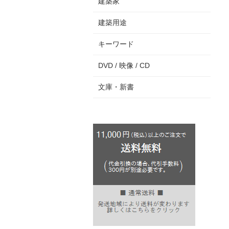
建築家
建築用途
キーワード
DVD / 映像 / CD
文庫・新書