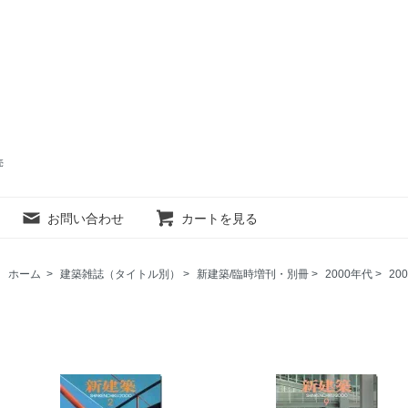
売
お問い合わせ
カートを見る
ホーム
>
建築雑誌（タイトル別）
>
新建築/臨時増刊・別冊
>
2000年代
>
20