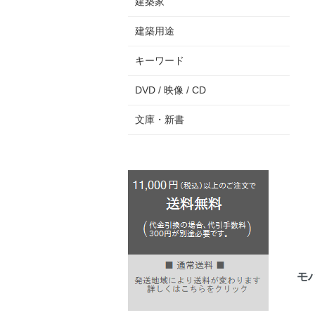
建築家
建築用途
キーワード
DVD / 映像 / CD
文庫・新書
モ