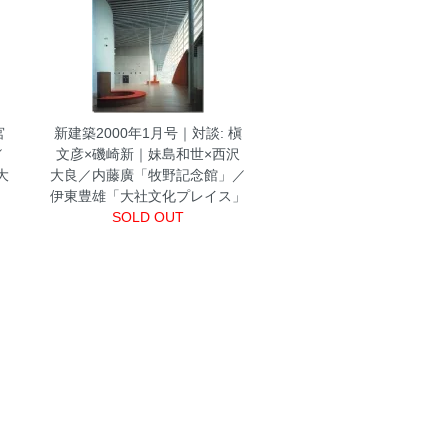
宮
新建築2000年1月号｜対談: 槇
／
文彦×磯崎新｜妹島和世×西沢
大
大良／内藤廣「牧野記念館」／
伊東豊雄「大社文化プレイス」
SOLD OUT