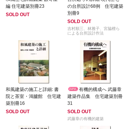
編 住宅建築別冊23
の台所設計68例 住宅建築
別冊9
SOLD OUT
SOLD OUT
吉村順三、林雅子、宮脇檀ら
による台所設計作法
和風建築の施工と詳細: 書
有機的構成へ 武藤章
院と茶室・鴻臚館 住宅建
建築作品集 住宅建築別冊
築別冊16
31
SOLD OUT
SOLD OUT
武藤章の有機的建築