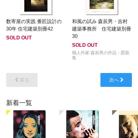
数寄屋の実践 番匠設計の
和風の試み 森辰男・吉村
30年 住宅建築別冊42
建築事務所 住宅建築別冊
30
SOLD OUT
SOLD OUT
職人作家 森辰男の作品・図面
集
戻る
次へ
新着一覧