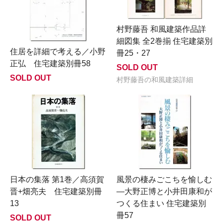
村野藤吾 和風建築作品詳
細図集 全2巻揃 住宅建築別
住居を詳細で考える／小野
冊25・27
正弘 住宅建築別冊58
SOLD OUT
SOLD OUT
村野藤吾の和風建築詳細
日本の集落 第1巻／高須賀
風景の棲みごこちを愉しむ
晋+畑亮夫 住宅建築別冊
―大野正博と小井田康和が
13
つくる住まい 住宅建築別
冊57
SOLD OUT