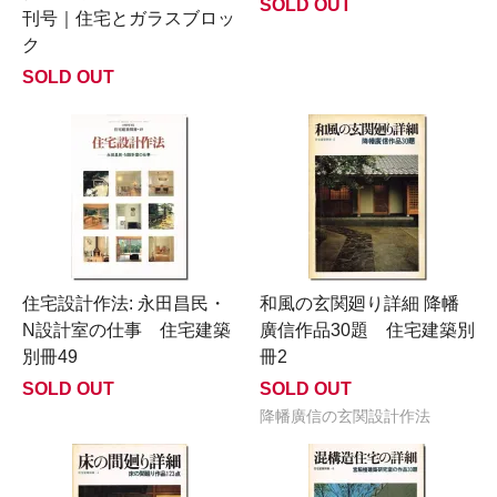
SOLD OUT
刊号｜住宅とガラスブロッ
ク
SOLD OUT
住宅設計作法: 永田昌民・
和風の玄関廻り詳細 降幡
N設計室の仕事 住宅建築
廣信作品30題 住宅建築別
別冊49
冊2
SOLD OUT
SOLD OUT
降幡廣信の玄関設計作法