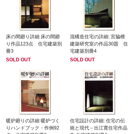
床の間廻り詳細 床の間廻
混構造住宅の詳細: 宮脇檀
り作品123点 住宅建築別
建築研究室の作品30題 住
冊3
宅建築別冊4
SOLD OUT
SOLD OUT
暖炉廻りの詳細 暖炉づく
住宅設計の詳細: 住宅の伝
りハンドブック・作例92
統と現代－出江寛住宅作品