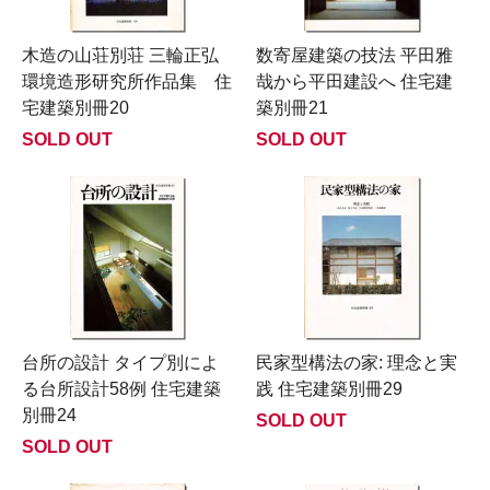
木造の山荘別荘 三輪正弘
数寄屋建築の技法 平田雅
環境造形研究所作品集 住
哉から平田建設へ 住宅建
宅建築別冊20
築別冊21
SOLD OUT
SOLD OUT
台所の設計 タイプ別によ
民家型構法の家: 理念と実
る台所設計58例 住宅建築
践 住宅建築別冊29
別冊24
SOLD OUT
SOLD OUT