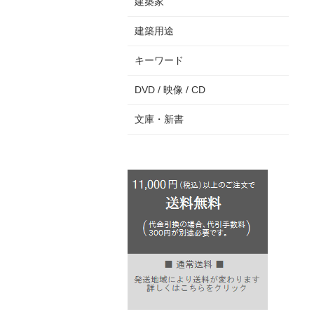
建築家
建築用途
キーワード
DVD / 映像 / CD
文庫・新書