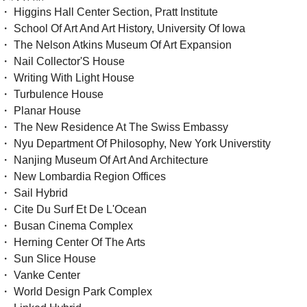
・ Higgins Hall Center Section, Pratt Institute
・ School Of Art And Art History, University Of Iowa
・ The Nelson Atkins Museum Of Art Expansion
・ Nail Collector'S House
・ Writing With Light House
・ Turbulence House
・ Planar House
・ The New Residence At The Swiss Embassy
・ Nyu Department Of Philosophy, New York Universtity
・ Nanjing Museum Of Art And Architecture
・ New Lombardia Region Offices
・ Sail Hybrid
・ Cite Du Surf Et De L'Ocean
・ Busan Cinema Complex
・ Herning Center Of The Arts
・ Sun Slice House
・ Vanke Center
・ World Design Park Complex