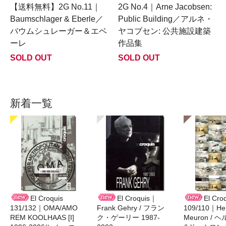
【送料無料】2G No.11｜
2G No.4｜Arne Jacobsen:
Baumschlager & Eberle／
Public Building／アルネ・
バウムシュレーガー＆エベ
ヤコブセン: 公共施設建築
ーレ
作品集
SOLD OUT
SOLD OUT
新着一覧
El Croquis
El Croquis｜
El Cro
131/132｜OMA/AMO
Frank Gehry / フラン
109/110｜Her
REM KOOLHAAS [I]
ク・ゲーリー 1987-
Meuron /