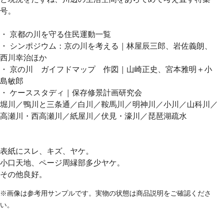
号。
・ 京都の川を守る住民運動一覧
・ シンポジウム：京の川を考える｜林屋辰三郎、岩佐義朗、
西川幸治ほか
・ 京の川 ガイフドマップ 作図｜山崎正史、宮本雅明＋小
島敏郎
・ ケーススタディ｜保存修景計画研究会
堀川／鴨川と三条通／白川／鞍馬川／明神川／小川／山科川／
高瀬川・西高瀬川／紙屋川／伏見・濠川／琵琶湖疏水
表紙にスレ、キズ、ヤケ。
小口天地、ページ周縁部多少ヤケ。
その他良好。
※画像は参考用サンプルです。実物の状態は商品説明をご確認くださ
い。