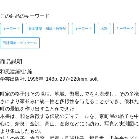
この商品のキーワード
キーワード
日本建築・和風・数寄屋
キーワード
木造
キーワード
設計図集・ディテール
商品説明
和風建築社: 編
学芸出版社, 1996年, 143p, 297×220mm, soft
町家の格子はその職種、地域、階層までをも表現し、その多様
さにより家並みに統一性と多様性を与えることができ、優れた
町の景観を作り出すことができた。
本書は、和を象徴する伝統のディテールを、京町屋の格子を中
心に、奈良、金沢、高山、倉敷などにも訪ね、写真と実測図に
より集成したもの。
社寺の格子、物見窓、武家・見張格子、揚見世、犬矢来なども