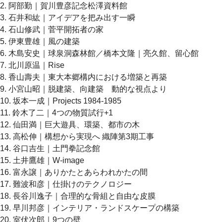
2. 阿部勤｜賀川豊彦記念松澤資料館
3. 石井和紘｜アイデアを把み出す一瞬
4. 石山修武｜菅平開拓者の家
5. 伊東豊雄｜風の建築
6. 木島安史｜球泉洞森林館／橋本文隆｜亮久館、留心館
7. 北川原温｜Rise
8. 香山壽夫｜東大本郷構内における増築と再築
9. 小宮山昭｜脱建築、向建築 動的な視点より
10. 坂本一成｜Projects 1984-1985
11. 鈴木了二｜4つの物質試行+1
12. 仙田満｜巨大遊具、環築、都市の木
13. 高松伸｜構想から実現へ 織陣第3期工事
14. 谷口吉生｜土門拳記念館
15. 土井鷹雄｜W-image
16. 富永譲｜ありかたとあらわれかたの間
17. 難波和彦｜仕掛けのテクノロジー
18. 長谷川逸子｜合理的な骨組と自由な皮膜
19. 早川邦彦｜インテリア・ランドスケープの構築
20. 室伏次郎｜9つの壁