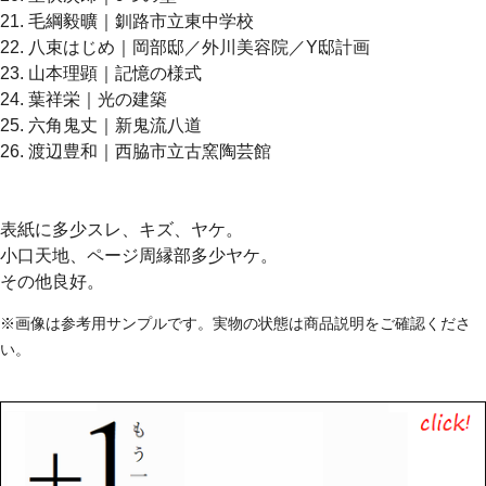
21. 毛綱毅曠｜釧路市立東中学校
22. 八束はじめ｜岡部邸／外川美容院／Y邸計画
23. 山本理顕｜記憶の様式
24. 葉祥栄｜光の建築
25. 六角鬼丈｜新鬼流八道
26. 渡辺豊和｜西脇市立古窯陶芸館
表紙に多少スレ、キズ、ヤケ。
小口天地、ページ周縁部多少ヤケ。
その他良好。
※画像は参考用サンプルです。実物の状態は商品説明をご確認くださ
い。