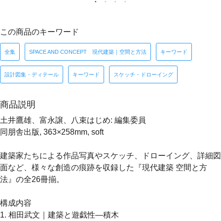
この商品のキーワード
全集
SPACE AND CONCEPT 現代建築｜空間と方法
キーワード
設計図集・ディテール
キーワード
スケッチ・ドローイング
商品説明
土井鷹雄、富永譲、八束はじめ: 編集委員
同朋舎出版, 363×258mm, soft
建築家たちによる作品写真やスケッチ、ドローイング、詳細図
面など、様々な創造の痕跡を収録した『現代建築 空間と方
法』の全26冊揃。
構成内容
1. 相田武文｜建築と遊戯性―積木