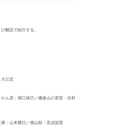
よび解説で紹介する。
：大江宏
／かん居：堀口捨巳／鎌倉山の茶室：吉村
文庫：山本勝巳／畑山邸：高須賀晋