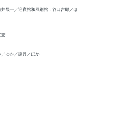
白井晟一／迎賓館和風別館：谷口吉郎／ほ
江宏
井／ゆか／建具／ほか