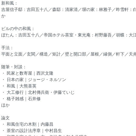
新和風：
吉屋信子邸：吉田五十八／森邸：清家清／塀の家：林雅子／昨雪軒：
か
ビルの中の和風：
ぼたん：吉田五十八／帝国ホテル茶室・東光庵：村野藤吾／胡蝶：大
手法：
平面と立面／玄関／構造／矩計／壁と開口部／屋根／縁側／軒下／天
随筆・対談：
・ 民家と数寄屋｜西沢文隆
・ 日本の家｜ジョージ・ネルソン
・ 和風｜大熊喜英
・ 大工修行｜北村傳兵衛・伊藤ていじ
・ 格子雑感｜石井修
ほか
論文
・ 和風住宅の木割｜内藤昌
・ 茶室の設計法序章｜中村昌生