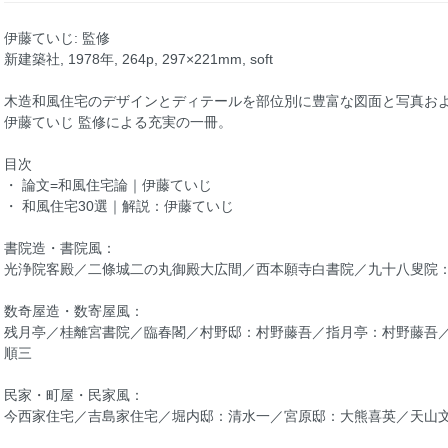
伊藤ていじ: 監修
新建築社, 1978年, 264p, 297×221mm, soft
木造和風住宅のデザインとディテールを部位別に豊富な図面と写真お
伊藤ていじ 監修による充実の一冊。
目次
・ 論文=和風住宅論｜伊藤ていじ
・ 和風住宅30選｜解説：伊藤ていじ
書院造・書院風：
光浄院客殿／二條城二の丸御殿大広間／西本願寺白書院／九十八叟院
数奇屋造・数寄屋風：
残月亭／桂離宮書院／臨春閣／村野邸：村野藤吾／指月亭：村野藤吾
順三
民家・町屋・民家風：
今西家住宅／吉島家住宅／堀内邸：清水一／宮原邸：大熊喜英／天山