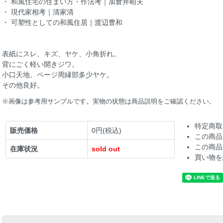
・ 和風住宅の住まい方・作法考｜加倉井昭夫
・ 現代家相考｜清家清
・ 可塑性としての和風住居｜渡辺豊和
表紙にスレ、キズ、ヤケ、小角折れ。
背にごく軽い開きジワ。
小口天地、ページ周縁部多少ヤケ。
その他良好。
※画像は参考用サンプルです。実物の状態は商品説明をご確認ください。
特定商取
販売価格
0円(税込)
この商品
この商品
在庫状況
sold out
買い物を