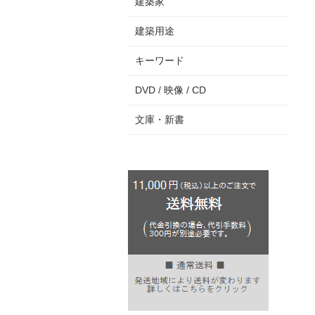
建築家
建築用途
キーワード
DVD / 映像 / CD
文庫・新書