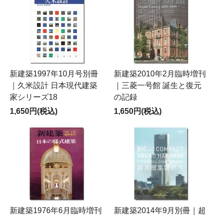
新建築1997年10月号別冊
新建築2010年2月臨時増刊
｜久米設計 日本現代建築
｜三菱一号館 誕生と復元
家シリーズ18
の記録
1,650円(税込)
1,650円(税込)
新建築1976年6月臨時増刊
新建築2014年9月別冊｜超