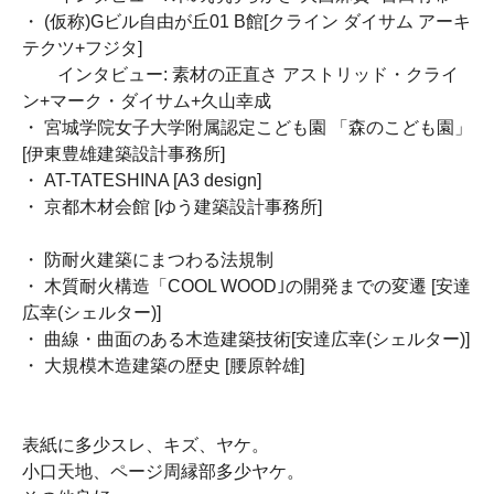
・ (仮称)Gビル自由が丘01 B館[クライン ダイサム アーキ
テクツ+フジタ]
インタビュー: 素材の正直さ アストリッド・クライ
ン+マーク・ダイサム+久山幸成
・ 宮城学院女子大学附属認定こども園 「森のこども園」
[伊東豊雄建築設計事務所]
・ AT-TATESHINA [A3 design]
・ 京都木材会館 [ゆう建築設計事務所]
・ 防耐火建築にまつわる法規制
・ 木質耐火構造「COOL WOOD｣の開発までの変遷 [安達
広幸(シェルター)]
・ 曲線・曲面のある木造建築技術[安達広幸(シェルター)]
・ 大規模木造建築の歴史 [腰原幹雄]
表紙に多少スレ、キズ、ヤケ。
小口天地、ページ周縁部多少ヤケ。