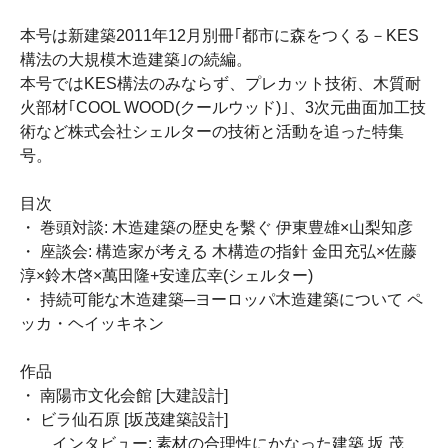
本号は新建築2011年12月別冊｢都市に森をつくる－KES
構法の大規模木造建築｣の続編。
本号ではKES構法のみならず、プレカット技術、木質耐
火部材｢COOL WOOD(クールウッド)｣、3次元曲面加工技
術など株式会社シェルターの技術と活動を追った特集
号。
目次
・ 巻頭対談: 木造建築の歴史を繫ぐ 伊東豊雄×山梨知彦
・ 座談会: 構造家が考える 木構造の指針 金田充弘×佐藤
淳×鈴木啓×萬田隆+安達広幸(シェルター)
・ 持続可能な木造建築─ヨーロッパ木造建築について ペ
ッカ・ヘイッキネン
作品
・ 南陽市文化会館 [大建設計]
・ ビラ仙石原 [坂茂建築設計]
インタビュー: 素材の合理性にかなった建築 坂 茂