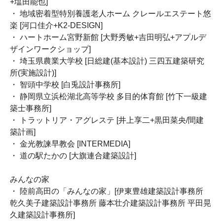
+塩田能也]
・ 地域密着型特別養護老人ホーム クレールエステート悠
楽 [河口佳介+K2-DESIGN]
・ ハートホーム宮野新館 [大野秀敏+吉田明弘+アプルデ
ザインワークショップ]
・ 埼玉県農業大学校 [日総建(基本設計) 三四五建築研究
所(実施設計)]
・ 智頭中学校 [白兎設計事務所]
・ 静岡県立浜松湖北高等学校 多目的体育館 [竹下一級建
築士事務所]
・ トラットリア・アグレステ [井上享二+黒田菜央/間建
築計画]
・ 金光教諫早教会 [INTERMEDIA]
・ 道の駅たかの [大旗連合建築設計]
みんなの家
・ 陸前高田の「みんなの家」[伊東豊雄建築設計事務所
乾久美子建築設計事務所 藤本壮介建築設計事務所 平田晃
久建築設計事務所]