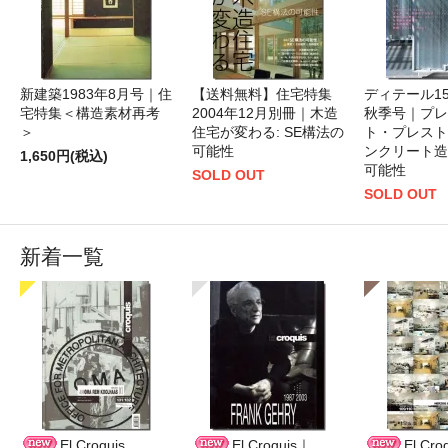
新建築1983年8月号｜住
【送料無料】住宅特集
ディテール154
宅特集＜構造素材再考
2004年12月別冊｜木造
秋季号｜プレ
＞
住宅が変わる: SE構法の
ト・プレスト
可能性
ンクリート造
1,650円(税込)
可能性
SOLD OUT
SOLD OUT
新着一覧
El Croquis
El Croquis｜
El Cro