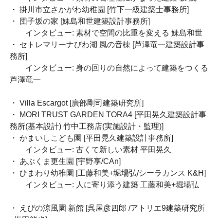
・ 掛川市立さかがわ幼稚園 [竹下一級建築士事務所]
・ 団子坂の家 [妹島和世建築設計事務所]
インタビュー: 素材で空間の比重を変える 妹島和世
・ セトレマリーナびわ湖 風の音棟 [芦澤竜一建築設計事
務所]
インタビュー: 身の回りの自然によって建築をつくる
芦澤竜一
・ Villa Escargot [廣部剛司建築研究所]
・ MORI TRUST GARDEN TORA4 [平田晃久建築設計事
務所(基本設計) 竹中工務店(実施設計・監理)]
・ かまいしこども園 [平田晃久建築設計事務所]
インタビュー: 古くて新しい素材 平田晃久
・ あぶくま更生園 [宇野享/CAn]
・ ひまわり幼稚園 [工藤和美+堀場弘/シーラカンス K&H]
インタビュー: 人に寄り添う建築 工藤和美+堀場弘
・ えびの涼風園 新館 [呉屋彦四郎 /アトリエ9建築研究所