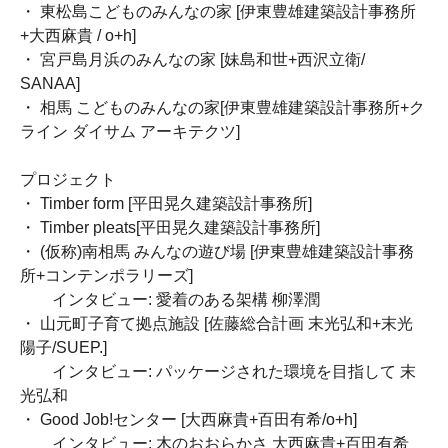
・ 東松島こどものみんなの家 [伊東豊雄建築設計事務所
+大西麻貴 / o+h]
・ 宮戸島月浜のみんなの家 [妹島和世+西沢立衛/
SANAA]
・ 相馬 こどものみんなの家[伊東豊雄建築設計事務所+ク
ライン ダイサム アーキテクツ]
プロジェクト
・ Timber form [平田晃久建築設計事務所]
・ Timber pleats[平田晃久建築設計事務所]
・ (仮称)南相馬 みんなの遊び場 [伊東豊雄建築設計事務
所+コンテンポラリーズ]
インタビュー: 愛着のある架構 柳澤潤
・ 山元町子育て拠点施設 [佐藤総合計画 末光弘和+末光
陽子/SUEP.]
インタビュー: パッケージされた環境を目指して 末
光弘和
・ Good Job!センター [大西麻貴+百田有希/o+h]
インタビュー: 木のおおらかさ 大西麻貴+百田有希