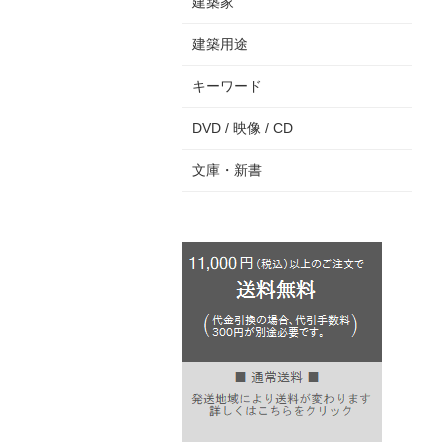
建築家
建築用途
キーワード
DVD / 映像 / CD
文庫・新書