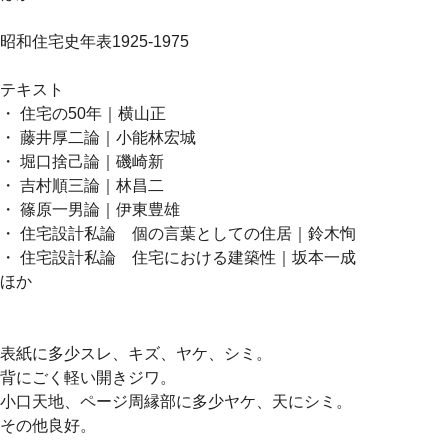
昭和住宅史年表1925-1975
テキスト
・ 住宅の50年｜横山正
・ 藤井厚二論｜小能林宏城
・ 堀口捨己論｜磯崎新
・ 吉村順三論｜林昌二
・ 篠原一男論｜伊東豊雄
・ 住宅設計私論 個の言葉としての住居｜鈴木恂
・ 住宅設計私論 住宅における建築性｜坂本一成
ほか
表紙に多少スレ、キズ、ヤケ、シミ。
背にごく軽い開きジワ。
小口天地、ページ周縁部に多少ヤケ、天にシミ。
その他良好。