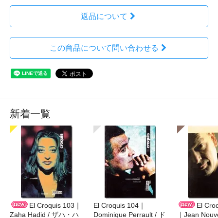
返品について
この商品について問い合わせる
新着一覧
El Croquis 103｜
El Croquis 104｜
El Cro
Zaha Hadid / ザハ・ハ
Dominique Perrault / ド
｜Jean Nouv