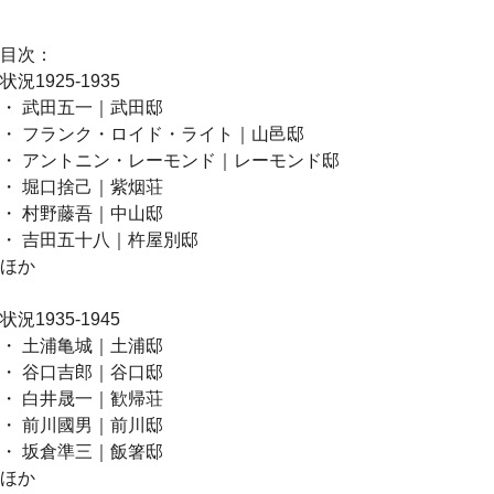
目次：
状況1925-1935
・ 武田五一｜武田邸
・ フランク・ロイド・ライト｜山邑邸
・ アントニン・レーモンド｜レーモンド邸
・ 堀口捨己｜紫烟荘
・ 村野藤吾｜中山邸
・ 吉田五十八｜杵屋別邸
ほか
状況1935-1945
・ 土浦亀城｜土浦邸
・ 谷口吉郎｜谷口邸
・ 白井晟一｜歓帰荘
・ 前川國男｜前川邸
・ 坂倉準三｜飯箸邸
ほか