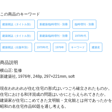
この商品のキーワード
建築雑誌（タイトル別）
新建築/臨時増刊・別冊
臨時増刊・別冊
建築雑誌（タイトル別）
新建築/臨時増刊・別冊
1970年代
建築雑誌（出版年別）
1970年代
1976年
キーワード
建築史
商品説明
横山正: 監修
新建築社, 1976年, 248p, 297×221mm, soft
現在われわれが住む住宅の形式はいつごろ確立されたものか。
住宅における和洋混成の問題はいかにとらえられてきたか。
建築家が住宅にこめてきた文明観・文化観とは何であったかを
昭和の名住宅作品60題を通し考える。