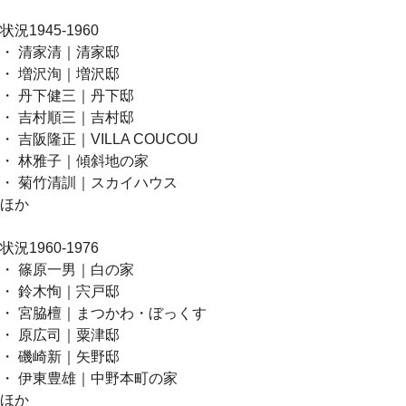
状況1945-1960
・ 清家清｜清家邸
・ 増沢洵｜増沢邸
・ 丹下健三｜丹下邸
・ 吉村順三｜吉村邸
・ 吉阪隆正｜VILLA COUCOU
・ 林雅子｜傾斜地の家
・ 菊竹清訓｜スカイハウス
ほか
状況1960-1976
・ 篠原一男｜白の家
・ 鈴木恂｜宍戸邸
・ 宮脇檀｜まつかわ・ぼっくす
・ 原広司｜粟津邸
・ 磯崎新｜矢野邸
・ 伊東豊雄｜中野本町の家
ほか