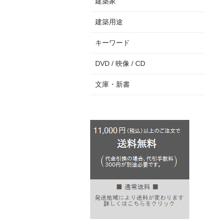
建築家
建築用途
キーワード
DVD / 映像 / CD
文庫・新書