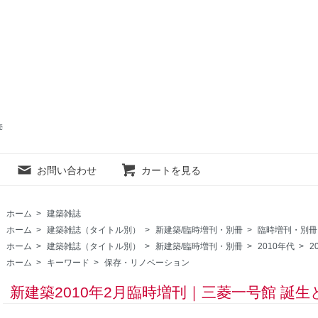
売
お問い合わせ
カートを見る
ホーム
>
建築雑誌
ホーム
>
建築雑誌（タイトル別）
>
新建築/臨時増刊・別冊
>
臨時増刊・別冊
ホーム
>
建築雑誌（タイトル別）
>
新建築/臨時増刊・別冊
>
2010年代
>
2
ホーム
>
キーワード
>
保存・リノベーション
新建築2010年2月臨時増刊｜三菱一号館 誕