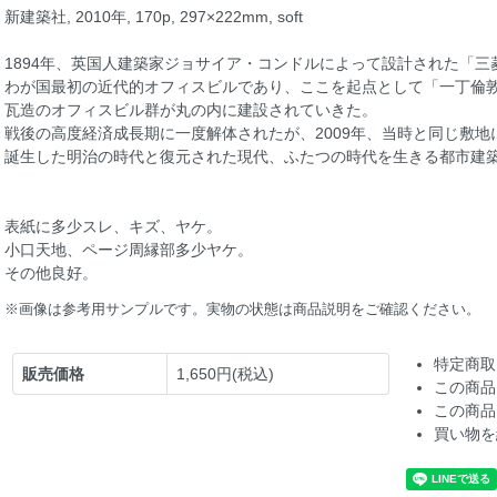
新建築社, 2010年, 170p, 297×222mm, soft
1894年、英国人建築家ジョサイア・コンドルによって設計された「三
わが国最初の近代的オフィスビルであり、ここを起点として「一丁倫
瓦造のオフィスビル群が丸の内に建設されていきた。
戦後の高度経済成長期に一度解体されたが、2009年、当時と同じ敷地
誕生した明治の時代と復元された現代、ふたつの時代を生きる都市建
表紙に多少スレ、キズ、ヤケ。
小口天地、ページ周縁部多少ヤケ。
その他良好。
※画像は参考用サンプルです。実物の状態は商品説明をご確認ください。
特定商取
販売価格
1,650円(税込)
この商品
この商品
買い物を